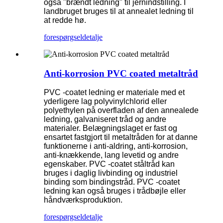
også "brændt ledning" til jernindstilling. I
landbruget bruges til at annealet ledning til
at redde hø.
forespørgsel
detalje
Anti-korrosion PVC coated metaltråd
PVC -coatet ledning er materiale med et
yderligere lag polyvinylchlorid eller
polyethylen på overfladen af ​​den annealede
ledning, galvaniseret tråd og andre
materialer. Belægningslaget er fast og
ensartet fastgjort til metaltråden for at danne
funktionerne i anti-aldring, anti-korrosion,
anti-knækkende, lang levetid og andre
egenskaber. PVC -coatet ståltråd kan
bruges i daglig livbinding og industriel
binding som bindingstråd. PVC -coatet
ledning kan også bruges i trådbøjle eller
håndværksproduktion.
forespørgsel
detalje