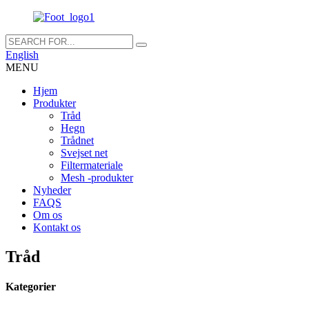
English
MENU
Hjem
Produkter
Tråd
Hegn
Trådnet
Svejset net
Filtermateriale
Mesh -produkter
Nyheder
FAQS
Om os
Kontakt os
Tråd
Kategorier