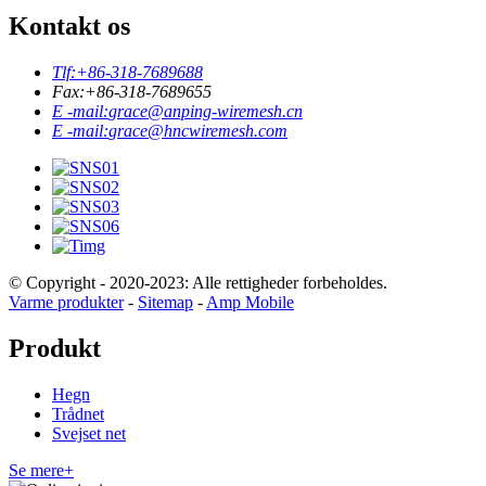
Kontakt os
Tlf:
+86-318-7689688
Fax:
+86-318-7689655
E -mail:
grace@anping-wiremesh.cn
E -mail:
grace@hncwiremesh.com
© Copyright - 2020-2023: Alle rettigheder forbeholdes.
Varme produkter
-
Sitemap
-
Amp Mobile
Produkt
Hegn
Trådnet
Svejset net
Se mere+