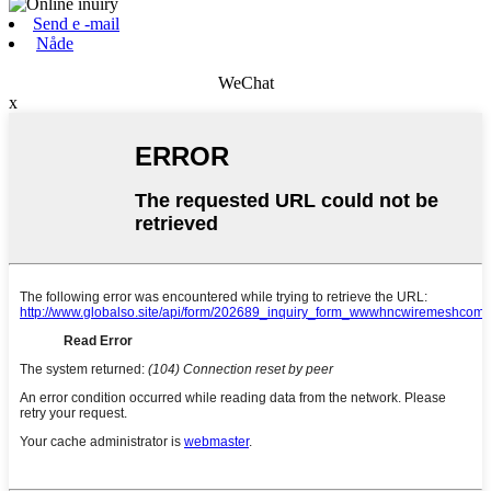
Send e -mail
Nåde
WeChat
x