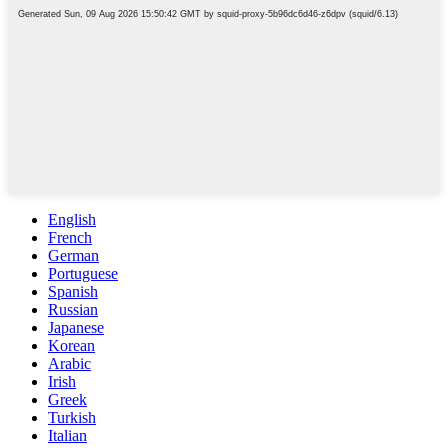
English
French
German
Portuguese
Spanish
Russian
Japanese
Korean
Arabic
Irish
Greek
Turkish
Italian